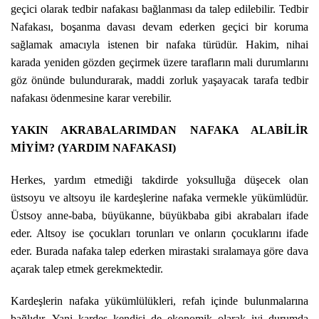
geçici olarak tedbir nafakası bağlanması da talep edilebilir. Tedbir
Nafakası, boşanma davası devam ederken geçici bir koruma
sağlamak amacıyla istenen bir nafaka türüdür. Hakim, nihai
karada yeniden gözden geçirmek üzere tarafların mali durumlarını
göz önünde bulundurarak, maddi zorluk yaşayacak tarafa tedbir
nafakası ödenmesine karar verebilir.
YAKIN AKRABALARIMDAN NAFAKA ALABİLİR
MİYİM? (YARDIM NAFAKASI)
Herkes, yardım etmediği takdirde yoksulluğa düşecek olan
üstsoyu ve altsoyu ile kardeşlerine nafaka vermekle yükümlüdür.
Üstsoy anne-baba, büyükanne, büyükbaba gibi akrabaları ifade
eder. Altsoy ise çocukları torunları ve onların çocuklarını ifade
eder. Burada nafaka talep ederken mirastaki sıralamaya göre dava
açarak talep etmek gerekmektedir.
Kardeşlerin nafaka yükümlülükleri, refah içinde bulunmalarına
bağlıdır. Yani kardeş kendisi de ekonomik olarak iyi durumda